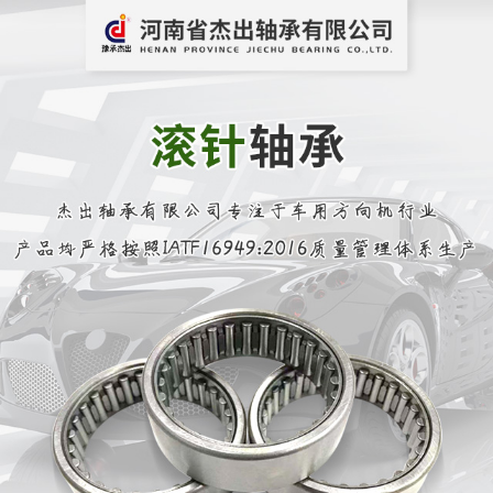
网站首页
四点接触螺杆轴承
滚针轴承
推力角接触球轴承
深沟球轴承
QJ系列四点接触球轴承
轴套类产品
平面垫圈
推力圆锥滚子轴承