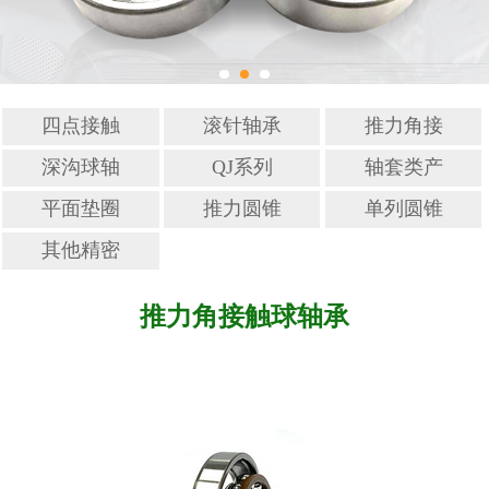
单列圆锥滚子轴承
其他精密零部件
四点接触
滚针轴承
推力角接
螺杆轴承
触球轴承
深沟球轴
QJ系列
轴套类产
承
四点接触
品
平面垫圈
推力圆锥
单列圆锥
球轴承
滚子轴承
滚子轴承
其他精密
零部件
推力角接触球轴承