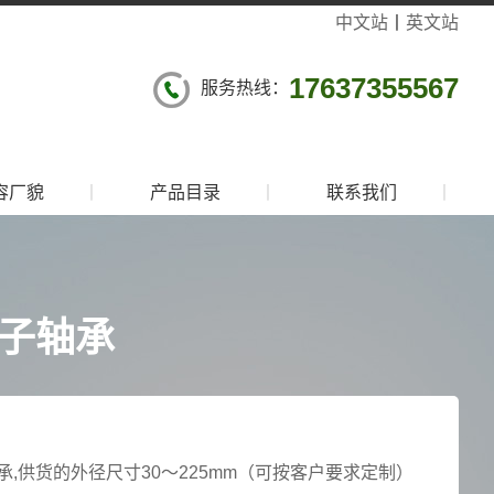
中文站
丨
英文站
17637355567
服务热线：
容厂貌
丨
产品目录
丨
联系我们
丨
子轴承
,供货的外径尺寸30～225mm（可按客户要求定制）