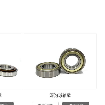
承
深沟球轴承