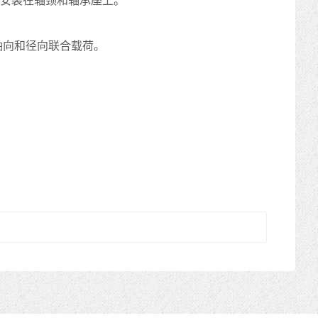
安装在轴颈和轴承座上。
轴向和径向联合载荷。