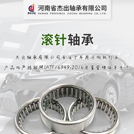
网站首页
四点接触螺杆轴承
滚针轴承
推力角接触球轴承
深沟球轴承
QJ系列四点接触球轴承
轴套类产品
平面垫圈
推力圆锥滚子轴承