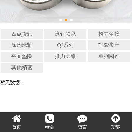
单列圆锥滚子轴承
其他精密零部件
四点接触
滚针轴承
推力角接
螺杆轴承
触球轴承
深沟球轴
QJ系列
轴套类产
承
四点接触
品
平面垫圈
推力圆锥
单列圆锥
球轴承
滚子轴承
滚子轴承
其他精密
零部件
暂无数据...
首页
电话
留言
顶部