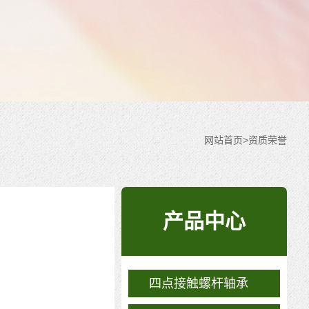
网站首页
>
资质荣誉
产品中心
四点接触螺杆轴承