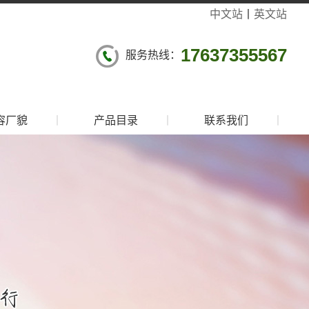
中文站
丨
英文站
17637355567
服务热线：
容厂貌
丨
产品目录
丨
联系我们
丨